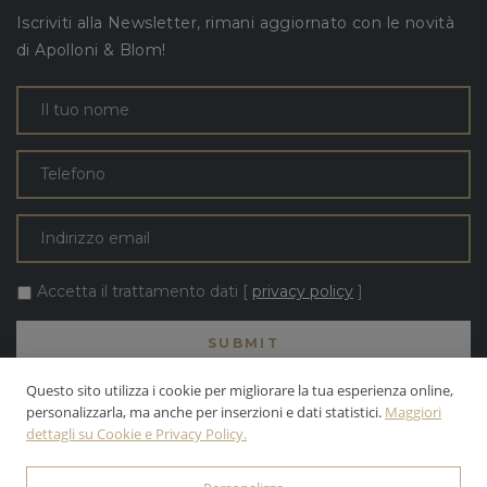
Iscriviti alla Newsletter, rimani aggiornato con le novità
di Apolloni & Blom!
Accetta il trattamento dati [
privacy policy
]
Questo sito utilizza i cookie per migliorare la tua esperienza online,
personalizzarla, ma anche per inserzioni e dati statistici.
Maggiori
dettagli su Cookie e Privacy Policy.
TUTTI I TESTI E LE FOTO SONO DI PROPRIETÀ DELLA APOLLONI &
BLOM S.R.L. | INC. ALL RIGHTS RESERVED.