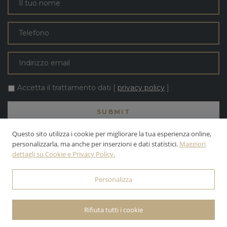
Accetta il trattamento dati [
privacy policy
]
Questo sito utilizza i cookie per migliorare la tua esperienza online,
personalizzarla, ma anche per inserzioni e dati statistici.
Maggiori
dettagli su Cookie e Privacy Policy.
TUTTI I TESTI E LE FOTO SONO DI PROPRIETÀ DELLA APOLLONI &
BLOM S.R.L. | INC. ALL RIGHTS RESERVED.
Personalizza
© 2026 APOLLONI & BLOM S.R.L. • P.IVA: 03142470545 •
PRIVACY
POLICY
• POWERED BY
WEBDESIGNPRODUCTION
Rifiuta tutti i cookie