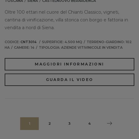
TOSCANA
SIENA
CASTELNUOVO BERARDENGA
Oltre 100 ettari nel cuore del Chianti Classico, vigneti,
cantina di vinificazione, villa storica con borgo e fattoria in
vendita a nord di Siena.
CODICE:
CNT3014
SUPERFICIE: 4.500 MQ
TERRENO-GIARDINO: 102
HA
CAMERE: 14
TIPOLOGIA: AZIENDE VITIVINICOLE IN VENDITA
MAGGIORI INFORMAZIONI
GUARDA IL VIDEO
1
2
3
4