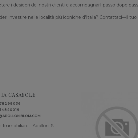
rpretare i desideri dei nostri clienti e accompagnarli passo dopo pass
deri investire nelle località più iconiche d’Italia? Contattaci—il t
NIA CASASOLE
578298036
34840019
A@APOLLONIBLOM.COM
 Immobiliare - Apolloni &