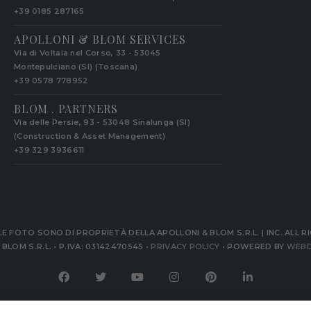
+39 0185 287165
APOLLONI & BLOM SERVICES
Via di Voltaia nel Corso, 33 - 53045
Montepulciano (SI) (Toscana)
+39 0578 778952‬
BLOM . PARTNERS
Via delle Persie, 93 - 53048 Sinalunga (SI)
(Construction & Asset Management)
+39 329 3936611
 LE FOTO SONO DI PROPRIETÀ DELLA APOLLONI & BLOM S.R.L. | INC. ALL 
BLOM S.R.L. • P.IVA: 03142470545 •
PRIVACY POLICY
• POWERED BY
WEBD