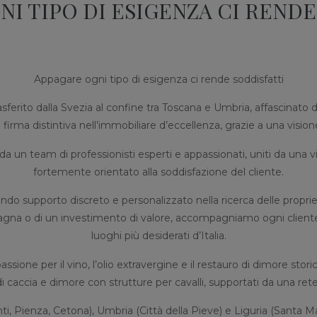
I TIPO DI ESIGENZA CI REND
Appagare ogni tipo di esigenza ci rende soddisfatti
sferito dalla Svezia al confine tra Toscana e Umbria, affascinato d
firma distintiva nell’immobiliare d’eccellenza, grazie a una vision
 da un team di professionisti esperti e appassionati, uniti da una 
fortemente orientato alla soddisfazione del cliente.
ndo supporto discreto e personalizzato nella ricerca delle prop
ampagna o di un investimento di valore, accompagniamo ogni clie
luoghi più desiderati d’Italia.
assione per il vino, l’olio extravergine e il restauro di dimore sto
accia e dimore con strutture per cavalli, supportati da una rete aff
nti, Pienza, Cetona), Umbria (Città della Pieve) e Liguria (Santa