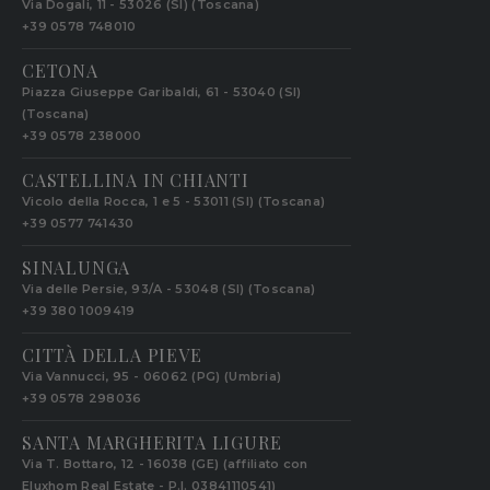
Via Dogali, 11 - 53026 (SI) (Toscana)
+39 0578 748010
CETONA
Piazza Giuseppe Garibaldi, 61 - 53040 (SI)
(Toscana)
+39 0578 238000
CASTELLINA IN CHIANTI
Vicolo della Rocca, 1 e 5 - 53011 (SI) (Toscana)
+39 0577 741430
SINALUNGA
Via delle Persie, 93/A - 53048 (SI) (Toscana)
+39 380 1009419
CITTÀ DELLA PIEVE
Via Vannucci, 95 - 06062 (PG) (Umbria)
+39 0578 298036
SANTA MARGHERITA LIGURE
Via T. Bottaro, 12 - 16038 (GE) (affiliato con
Eluxhom Real Estate - P.I. 03841110541)