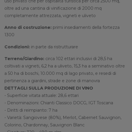
uso privato che per ospitalità turistica per circa 2500 mq,
oltre ad una cantina di vinificazione di 2000 mq
completamente attrezzata, vigneti e uliveto
Anno di costruzione:
primi insediamenti della fortezza
1300
Condizioni:
in parte da ristrutturare
Terreno/Giardino:
circa 102 ettari inclusivi di 28,5 ha
coltivati a vigneti, 6,2 ha a uliveto, 15,3 ha a seminativo oltre
a 50 ha di boschi, 10.000 mq di lago privato, e resedi di
pertinenza a giardini, strade e zone di manovra
DETTAGLI SULLA PRODUZIONE DI VINO
- Superficie vitata attuale: 28,6 ettari
- Denominazioni: Chianti Classico DOCG, IGT Toscana
- Diritti di reimpianto: 7 ha
- Varietà: Sangiovese (80%), Merlot, Cabernet Sauvignon,
Colorino, Chardonnay, Sauvignon Blanc