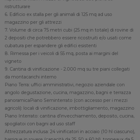
ristrutturare
6. Edificio ex stalla per gli animali di 125 mq ad uso
magazzino per gli attrezzi
7. Volume di circa 75 metri cubi (25 mq in totale) di rovine di
2 depositi che potrebbero essere ricostruiti e/o usati come
cubatura per espandere gli edifici esistenti
8. Rimessa per i veicoli di 55 mq, posta ai margini del
vigneto
9. Cantina di vinificazione - 2.000 mq su tre piani collegati
da montacarichi interno
Piano Terra: uffici amministrativi, negozio aziendale con
angolo degustazione, cucina, magazzino, bagni e terrazza
panoramicaPiano Seminterrato (con accesso per i mezzi
agricoli): locali di vinificazione, imbottigliamento, magazzino
Piano Interrato: cantina d’invecchiamento, deposito, cucina,
spogliatoi con bagni ad uso staff
Attrezzatura inclusa: 24 vinificatori in acciaio (10 hl ciascuno),
barrique in rovere (capacità da 25, 50 a 60 hl), tonneaux da 5