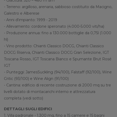
- Giacitura: 320 – 480 m slm
- Terreno: argilloso, arenaria, sabbioso costituito da Macigno,
Galestro e Alberese
- Anni d'impianto: 1999 - 2019
- Allevamento: cordone speronato (4.000-5.000 viti/ha)
- Produzione annua: fino a 130.000 bottiglie da 0,75l (1.000
hl)
- Vino prodotto: Chianti Classico DOCG, Chianti Classico
DOCG Riserva, Chianti Classico DOCG Gran Selezione, IGT
Toscana Rosso, IGT Toscana Bianco e Spumante Brut Rosé
IGT
- Punteggi: JamesSuckling (94/100), Falstaff (92/100), Wine
Critic (93/100) e Wine Align (91/100)
- Cantina: edificio di recente costruzione di 2000 mq su tre
livelli dotato di montacarichi interno e attrezzatura
completa (vedi sotto)
DETTAGLI SUGLI EDIFICI
1. Villa padronale - 1.300 mq, fino a 15 camere e 15 bagni