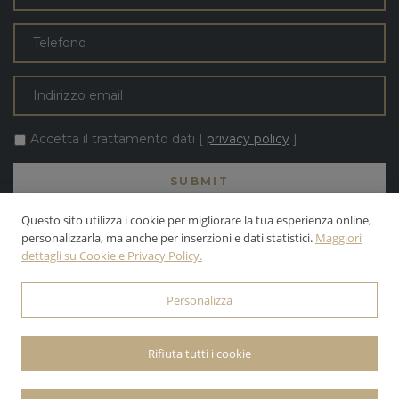
Accetta il trattamento dati [
privacy policy
]
Questo sito utilizza i cookie per migliorare la tua esperienza online,
personalizzarla, ma anche per inserzioni e dati statistici.
Maggiori
dettagli su Cookie e Privacy Policy.
TUTTI I TESTI E LE FOTO SONO DI PROPRIETÀ DELLA APOLLONI &
BLOM S.R.L. | INC. ALL RIGHTS RESERVED.
Personalizza
© 2026 APOLLONI & BLOM S.R.L. • P.IVA: 03142470545 •
PRIVACY
POLICY
• POWERED BY
WEBDESIGNPRODUCTION
Rifiuta tutti i cookie