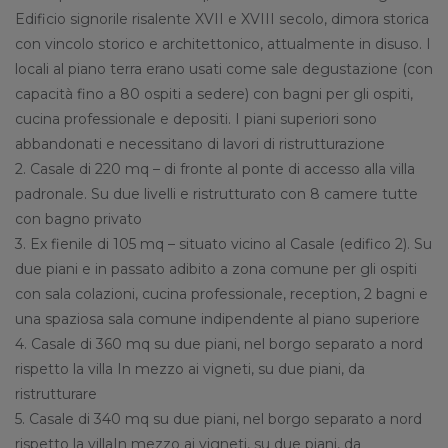
Edificio signorile risalente XVII e XVIII secolo, dimora storica
con vincolo storico e architettonico, attualmente in disuso. I
locali al piano terra erano usati come sale degustazione (con
capacità fino a 80 ospiti a sedere) con bagni per gli ospiti,
cucina professionale e depositi. I piani superiori sono
abbandonati e necessitano di lavori di ristrutturazione
2. Casale di 220 mq – di fronte al ponte di accesso alla villa
padronale. Su due livelli e ristrutturato con 8 camere tutte
con bagno privato
3. Ex fienile di 105 mq – situato vicino al Casale (edifico 2). Su
due piani e in passato adibito a zona comune per gli ospiti
con sala colazioni, cucina professionale, reception, 2 bagni e
una spaziosa sala comune indipendente al piano superiore
4. Casale di 360 mq su due piani, nel borgo separato a nord
rispetto la villa In mezzo ai vigneti, su due piani, da
ristrutturare
5. Casale di 340 mq su due piani, nel borgo separato a nord
rispetto la villaIn mezzo ai vigneti, su due piani, da