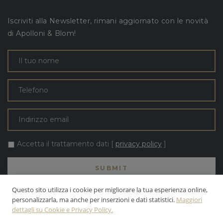
Iscriviti alla Newsletter, rimani aggiornato con le novità
di Apolloni & Blom!
Accetta il trattamento dati [
privacy policy
]
Questo sito utilizza i cookie per migliorare la tua esperienza online,
personalizzarla, ma anche per inserzioni e dati statistici.
Maggiori
dettagli su Cookie e Privacy Policy.
TUTTI I TESTI E LE FOTO SONO DI PROPRIETÀ DELLA APOLLONI &